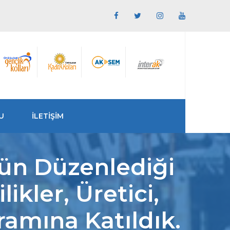
U
İLETİŞİM
ün Düzenlediği
kler, Üretici,
amına Katıldık.