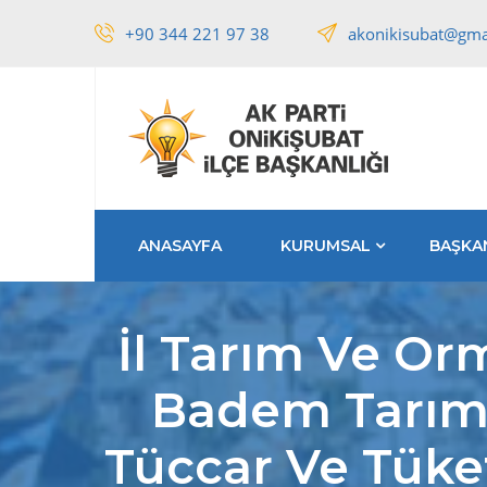
+90 344 221 97 38
akonikisubat@gma
ANASAYFA
KURUMSAL
BAŞKA
İl Tarım Ve O
Badem Tarımın
Tüccar Ve Tüke