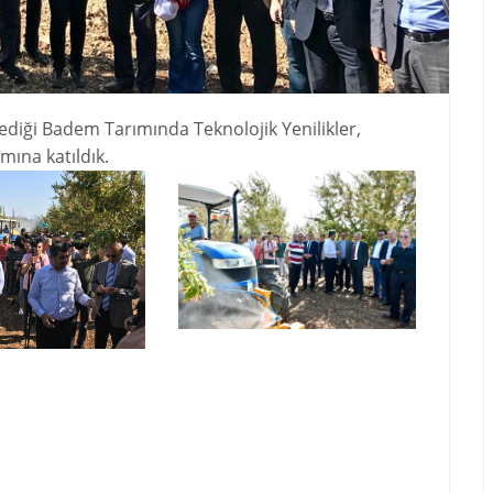
iği Badem Tarımında Teknolojik Yenilikler,
mına katıldık.