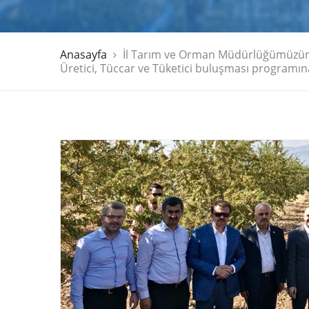
Anasayfa
İl Tarım ve Orman Müdürlüğümüzün d
Üretici, Tüccar ve Tüketici buluşması programına