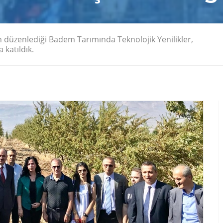
üzenlediği Badem Tarımında Teknolojik Yenilikler,
 katıldık.