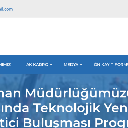
il.com
NIMIZ
AK KADRO
MEDYA
ÖN KAYIT FORM
rman Müdürlüğümüz
da Teknolojik Yenili
tici Buluşması Progr